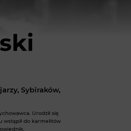
ski
jarzy, Sybiraków,
wychowawca. Urodził się
u wstąpił do karmelitów
powiednik.