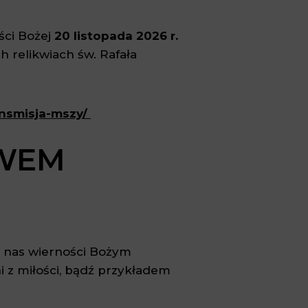
ści Bożej
20 listopada 2026 r.
h relikwiach św. Rafała
nsmisja-mszy/
TWEM
z nas wierności Bożym
i z miłości, bądź przykładem