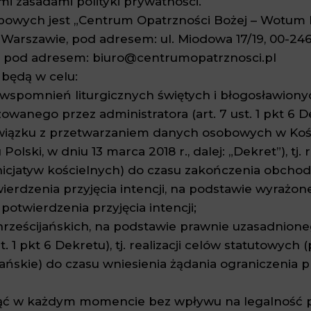
i zasadami polityki prywatności.
owych jest „Centrum Opatrzności Bożej – Wotum N
 w Warszawie, pod adresem: ul. Miodowa 17/19, 00-2
pod adresem: biuro@centrumopatrznosci.pl
będą w celu:
u wspomnień liturgicznych świętych i błogosławion
owanego przez administratora (art. 7 ust. 1 pkt 6
wiązku z przetwarzaniem danych osobowych w Kośc
olski, w dniu 13 marca 2018 r., dalej: „Dekret”), tj.
inicjatyw kościelnych) do czasu zakończenia obcho
rdzenia przyjęcia intencji, na podstawie wyrażonej 
potwierdzenia przyjęcia intencji;
rześcijańskich, na podstawie prawnie uzasadnione
t. 1 pkt 6 Dekretu), tj. realizacji celów statutowych
jańskie) do czasu wniesienia żądania ograniczenia
ąć w każdym momencie bez wpływu na legalność p