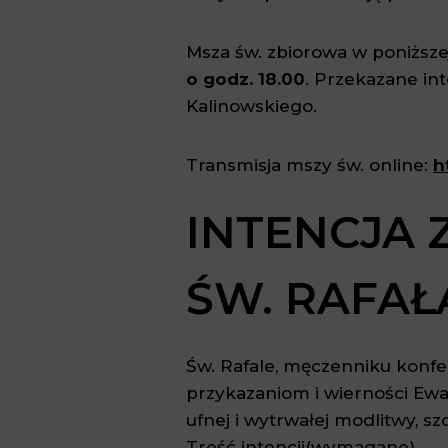
Msza św. zbiorowa w poniższe
o godz. 18.00
. Przekazane int
Kalinowskiego.
Transmisja mszy św. online:
h
INTENCJA
ŚW. RAFAŁ
Św. Rafale, męczenniku konfe
przykazaniom i wierności Ewa
ufnej i wytrwałej modlitwy, 
Treść intencji
(wymagane)