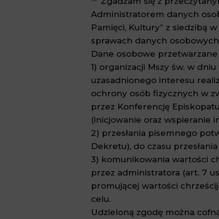
Zgadzam się z przeczytanym
Administratorem danych osob
Pamięci, Kultury” z siedzibą
sprawach danych osobowych 
Dane osobowe przetwarzane 
1) organizacji Mszy św. w dni
uzasadnionego interesu realiz
ochrony osób fizycznych w z
przez Konferencję Episkopatu P
(inicjowanie oraz wspieranie 
2) przesłania pisemnego potwie
Dekretu), do czasu przesłania 
3) komunikowania wartości ch
przez administratora (art. 7 us
promującej wartości chrześci
celu.
Udzieloną zgodę można cofn