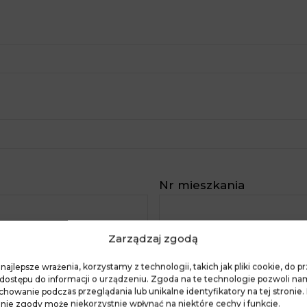
Nr mieszkania
Zarządzaj zgodą
Miejscowość
(wymagane
najlepsze wrażenia, korzystamy z technologii, takich jak pliki cookie, do
a dostępu do informacji o urządzeniu. Zgoda na te technologie pozwoli n
achowanie podczas przeglądania lub unikalne identyfikatory na tej stronie.
nie zgody może niekorzystnie wpłynąć na niektóre cechy i funkcje.