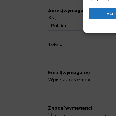
Adres
(wymagane)
Akce
Kraj
Telefon
Email
(wymagane)
Wpisz adres e-mail
Zgoda
(wymagane)