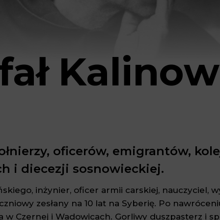
fał Kalinow
ołnierzy, oficerów, emigrantów, kole
 i diecezji sosnowieckiej.
kiego, inżynier, oficer armii carskiej, nauczyciel, 
czniowy zesłany na 10 lat na Syberię. Po nawróceni
ora w Czernej i Wadowicach. Gorliwy duszpasterz i s