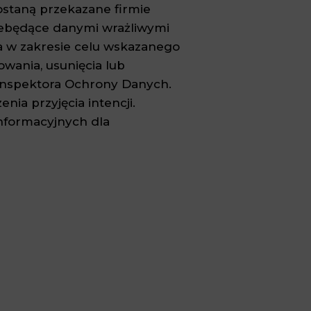
staną przekazane firmie
niebędące danymi wrażliwymi
a w zakresie celu wskazanego
wania, usunięcia lub
 Inspektora Ochrony Danych.
ia przyjęcia intencji.
nformacyjnych dla