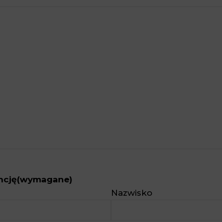
ncję
(wymagane)
Nazwisko