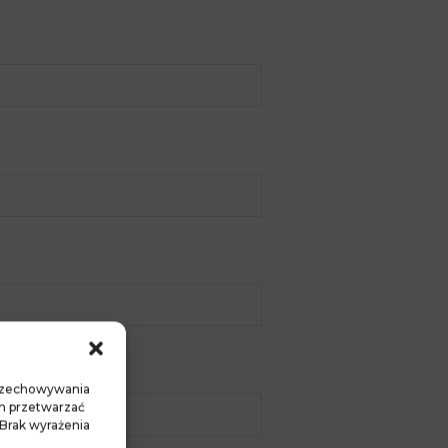
)
 przechowywania
am przetwarzać
 Brak wyrażenia