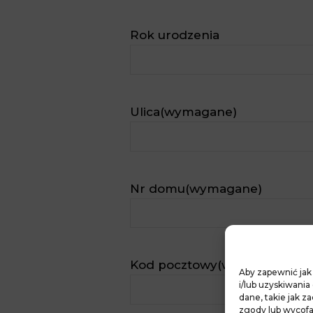
Rok urodzenia
Ulica
(wymagane)
Nr domu
(wymagane)
Kod pocztowy
(wymagane)
Aby zapewnić jak 
i/lub uzyskiwani
dane, takie jak z
zgody lub wycofa